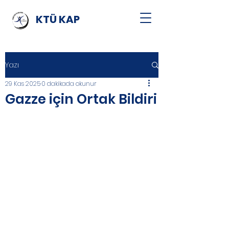
KTÜ KAP
Yazı
29 Kas 2025
0 dakikada okunur
Gazze için Ortak Bildiri